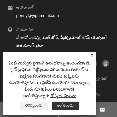
ఇ-మెయిల్:
penny@yipumetal.com
చిరునామా:
చే అవో ఇండస్ట్రియల్ జోన్, బీబైక్సియాంగ్ టౌన్, యుక్వింగ్,
జెజియాంగ్, చైనా
X
మీకు మెరుగైన బ్రౌజింగ్ అనుభవాన్ని అందించడానికి,
సైట్ ట్రాఫిక్‌ను విశ్లేషించడానికి మరియు కంటెంట్‌ను
వ్యక్తిగతీకరించడానికి మేము కుక్కీలను
కాపీరైట్ © 2024 జెజియాంగ్ యిపు మెటల్ మాన్యుఫ్యాక్చరింగ్
ఉపయోగిస్తాము. ఈ సైట్‌ని ఉపయోగించడం ద్వారా,
కో., లిమిటెడ్. సర్వ హక్కులు ప్రత్యేకించబడ్డాయి.
మీరు మా కుక్కీల వినియోగానికి
Links
Sitemap
RSS
XML
గోప్యతా విధానం
|
|
|
|
|
అంగీకరిస్తున్నారు.
గోప్యతా విధానం
తిరస్కరించు
అంగీకరించు



