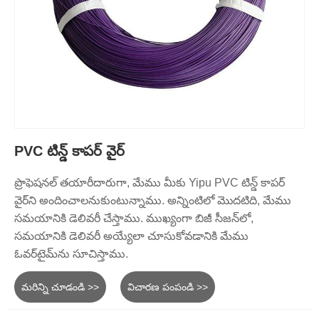
PVC టిన్డ్ కాపర్ వైర్
ప్రొఫెషనల్ తయారీదారుగా, మేము మీకు Yipu PVC టిన్డ్ కాపర్
వైర్‌ని అందించాలనుకుంటున్నాము. అన్నింటిలో మొదటిది, మేము
సమయానికి డెలివరీ చేస్తాము. ముఖ్యంగా బిజీ సీజన్‌లో,
సమయానికి డెలివరీ అయ్యేలా చూసుకోవడానికి మేము
ఓవర్‌టైమ్‌ను సూచిస్తాము.
మరిన్ని చూడండి >>
విచారణ పంపండి >>