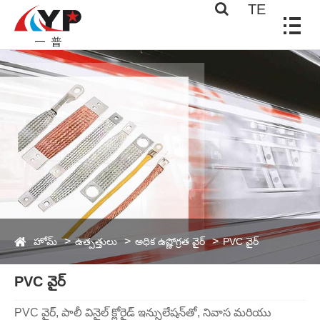
TE
హోమ్
ఉత్పత్తులు
అధిక ఉష్ణోగ్రత వైర్
PVC వైర్
PVC వైర్
PVC వైర్, పాలీ వినైల్ క్లోరైడ్ ఇన్సులేషన్‌తో, నివాస మరియు