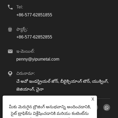
Tel:
+86-577-62851855
ఫ్యాక్స్:
+86-577-62852855
ఇ-మెయిల్:
penny@yipumetal.com
చిరునామా:
చే అవో ఇండస్ట్రియల్ జోన్, బీబైక్సియాంగ్ టౌన్, యుక్వింగ్,
జెజియాంగ్, చైనా
X
మీకు మెరుగైన బ్రౌజింగ్ అనుభవాన్ని అందించడానికి,
సైట్ ట్రాఫిక్‌ను విశ్లేషించడానికి మరియు కంటెంట్‌ను