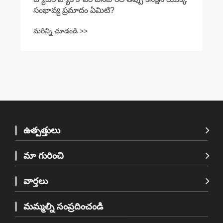
సంభావ్య ప్రమాదం ఏమిటి?
మరిన్ని చూడండి >>
ఉత్పత్తులు
మా గురించి
వార్తలు
మమ్మల్ని సంప్రదించండి